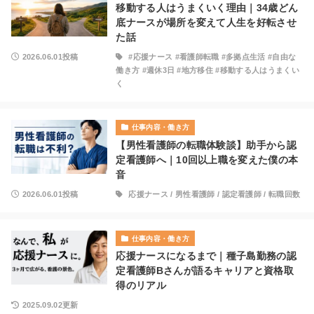
移動する人はうまくいく理由｜34歳どん
底ナースが場所を変えて人生を好転させ
た話
2026.06.01投稿
#応援ナース #看護師転職 #多拠点生活 #自由な
働き方 #週休3日 #地方移住 #移動する人はうまくい
く
仕事内容・働き方
【男性看護師の転職体験談】助手から認
定看護師へ｜10回以上職を変えた僕の本
音
2026.06.01投稿
応援ナース
/
男性看護師
/
認定看護師
/
転職回数
仕事内容・働き方
応援ナースになるまで｜種子島勤務の認
定看護師Bさんが語るキャリアと資格取
得のリアル
2025.09.02更新