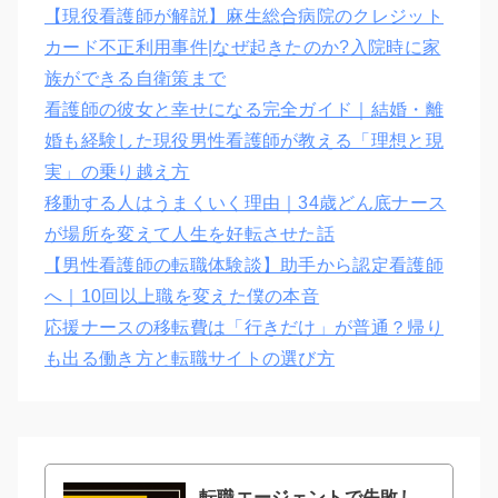
【現役看護師が解説】麻生総合病院のクレジット
カード不正利用事件|なぜ起きたのか?入院時に家
族ができる自衛策まで
看護師の彼女と幸せになる完全ガイド｜結婚・離
婚も経験した現役男性看護師が教える「理想と現
実」の乗り越え方
移動する人はうまくいく理由｜34歳どん底ナース
が場所を変えて人生を好転させた話
【男性看護師の転職体験談】助手から認定看護師
へ｜10回以上職を変えた僕の本音
応援ナースの移転費は「行きだけ」が普通？帰り
も出る働き方と転職サイトの選び方
転職エージェントで失敗し