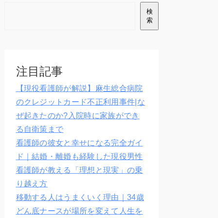
検
索
注目記事
【現役看護師が解説】麻生総合病院
のクレジットカード不正利用事件|な
ぜ起きたのか?入院時に家族ができ
る自衛策まで
看護師の彼女と幸せになる完全ガイ
ド｜結婚・離婚も経験した現役男性
看護師が教える「理想と現実」の乗
り越え方
移動する人はうまくいく理由｜34歳
どん底ナースが場所を変えて人生を