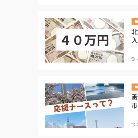
北
入
函
市