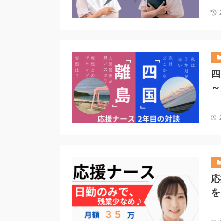
四
～
応
を