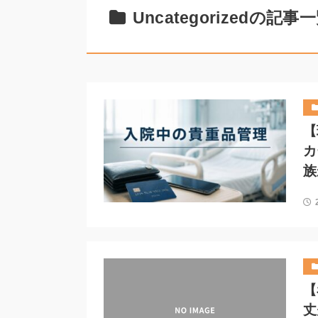
Uncategorizedの記事
【
カ
族
【
丈