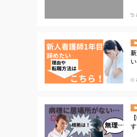
新
い
【
す