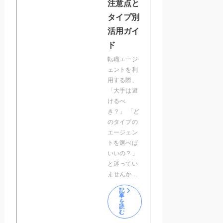
注意点と
タイプ別
活用ガイ
ド
転職エージ
ェントを利
用する際、
「大手は避
けるべ
き？」 「ど
のタイプの
エージェン
トを選べば
いいの？」
と迷ってい
ませんか…
記
事
を
読
む