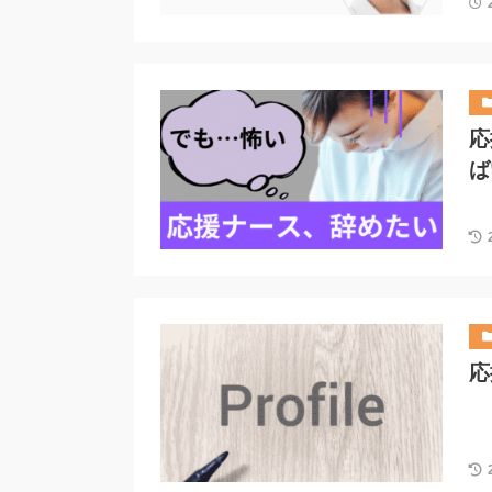
応
ば
応