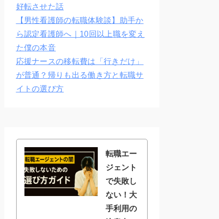
好転させた話
【男性看護師の転職体験談】助手か
ら認定看護師へ｜10回以上職を変え
た僕の本音
応援ナースの移転費は「行きだけ」
が普通？帰りも出る働き方と転職サ
イトの選び方
転職エー
ジェント
で失敗し
ない！大
手利用の