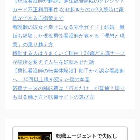
【現役看護師が解説】麻生総合病院のクレジット
カード不正利用事件|なぜ起きたのか?入院時に家
族ができる自衛策まで
看護師の彼女と幸せになる完全ガイド｜結婚・離
婚も経験した現役男性看護師が教える「理想と現
実」の乗り越え方
移動する人はうまくいく理由｜34歳どん底ナース
が場所を変えて人生を好転させた話
【男性看護師の転職体験談】助手から認定看護師
へ｜10回以上職を変えた僕の本音
応援ナースの移転費は「行きだけ」が普通？帰り
も出る働き方と転職サイトの選び方
転職エージェントで失敗し